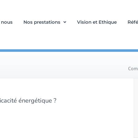
 nous
Nos prestations
Vision et Ethique
Réf
Comm
icacité énergétique ?