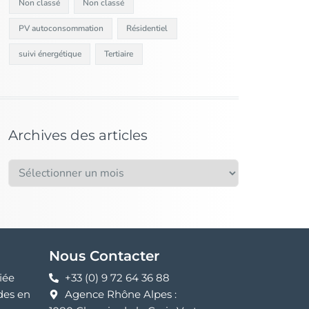
Non classé
Non classé
PV autoconsommation
Résidentiel
suivi énergétique
Tertiaire
Archives des articles
Nous Contacter
iée
+33 (0) 9 72 64 36 88
des en
Agence Rhône Alpes :