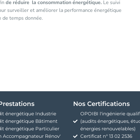
fin
de réduire la consommation énergétique.
Le suivi
ur surveiller et améliorer la performance énergétique
de de temps donnée.
Prestations
Nos Certifications
it énergétique Industrie
OPOIBI l'ingénierie qualif
it énergétique Bâtiment
(audits énergétiques, étu
it énergétique Particulier
énergies renouvelables)
 Accompagnateur Rénov'
Certificat n° 13 02 2536