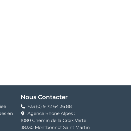
Nous Contacter
iée
+33 (0) 9 72 64 36 88
des en
Agence Rhône Alpes :
1080 Chemin de la Croix Verte
38330 Montbonnot Saint Martin