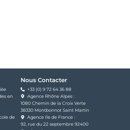
Nous Contacter
iée
+33 (0) 9 72 64 36 88
des en
Agence Rhône Alpes :
1080 Chemin de la Croix Verte
38330 Montbonnot Saint Martin
cole de
Agence Ile de France :
92, rue du 22 septembre 92400