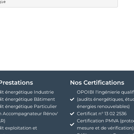
gie
Prestations
Nos Certifications
it énergétique Industrie
OPOIBI l'ingénierie qualif
it énergétique Bâtiment
(audits énergétiques, étu
it énergétique Particulier
énergies renouvelables)
 Accompagnateur Rénov'
Certificat n° 13 02 2536
R)
Certification PMVA (proto
it exploitation et
mesure et de vérification)