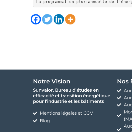
La programmation pluriannuelle de l'éner
Notre Vision
Nos 
Sunvalor, Bureau d’études en
Aud
efficacité et transition énergétique
Aud
pour l’industrie et les bâtiments
Aud
Mon
Mentions légales et CGV
(MA
Blog
Aud