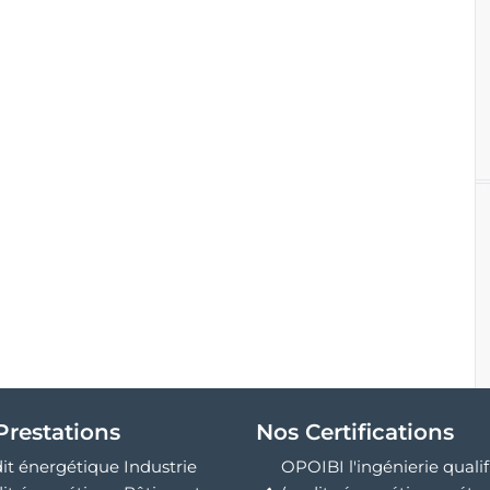
Prestations
Nos Certifications
it énergétique Industrie
OPOIBI l'ingénierie qualif